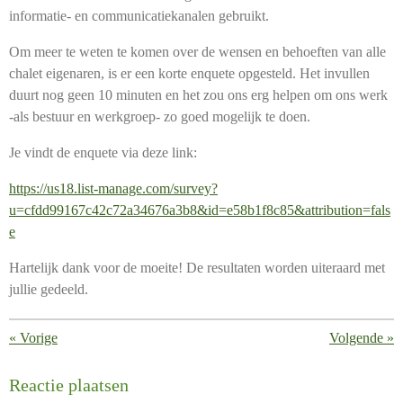
informatie- en communicatiekanalen gebruikt.
Om meer te weten te komen over de wensen en behoeften van alle
chalet eigenaren, is er een korte enquete opgesteld. Het invullen
duurt nog geen 10 minuten en het zou ons erg helpen om ons werk
-als bestuur en werkgroep- zo goed mogelijk te doen.
Je vindt de enquete via deze link:
https://us18.list-manage.com/survey?
u=cfdd99167c42c72a34676a3b8&id=e58b1f8c85&attribution=fals
e
Hartelijk dank voor de moeite! De resultaten worden uiteraard met
jullie gedeeld.
«
Vorige
Volgende
»
Reactie plaatsen