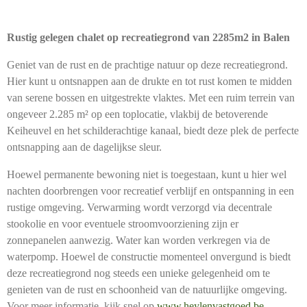
Rustig gelegen chalet op recreatiegrond van 2285m2 in Balen
Geniet van de rust en de prachtige natuur op deze recreatiegrond.
Hier kunt u ontsnappen aan de drukte en tot rust komen te midden
van serene bossen en uitgestrekte vlaktes. Met een ruim terrein van
ongeveer 2.285 m² op een toplocatie, vlakbij de betoverende
Keiheuvel en het schilderachtige kanaal, biedt deze plek de perfecte
ontsnapping aan de dagelijkse sleur.
Hoewel permanente bewoning niet is toegestaan, kunt u hier wel
nachten doorbrengen voor recreatief verblijf en ontspanning in een
rustige omgeving. Verwarming wordt verzorgd via decentrale
stookolie en voor eventuele stroomvoorziening zijn er
zonnepanelen aanwezig. Water kan worden verkregen via de
waterpomp. Hoewel de constructie momenteel onvergund is biedt
deze recreatiegrond nog steeds een unieke gelegenheid om te
genieten van de rust en schoonheid van de natuurlijke omgeving.
Voor meer informatie, kijk snel op
www.heylenvastgoed.be.