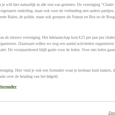
 je wilt hier natuurlijk in alle rust van genieten. De vereniging “Chale
 eigenaren onderling, maar ook voor de verbinding met andere partijen, 
nte Balen, de politie, maar ook groepen als Natuur en Bos en de Bosg
 van de nieuwe vereniging. Het lidmaatschap kost €25 per jaar per chal
organiseren. Daarnaast willen we nog een aantal activiteiten organiser
let. De voorjaarsborrel blijft gratis voor de leden. Voor niet leden gaa
niging. Hier vind je ook een formulier waar je kenbaar kunt maken, dat 
ie over de betaling van het lidgeld.
 formulier
Zwer