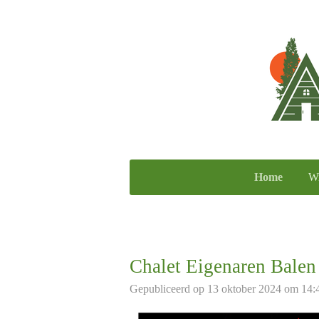
Ga
direct
naar
de
hoofdinhoud
Home
Wi
Chalet Eigenaren Balen
Gepubliceerd op 13 oktober 2024 om 14: