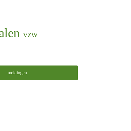
Balen
vzw
meldingen