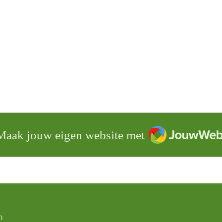
JouwWeb
Maak jouw eigen website met
n