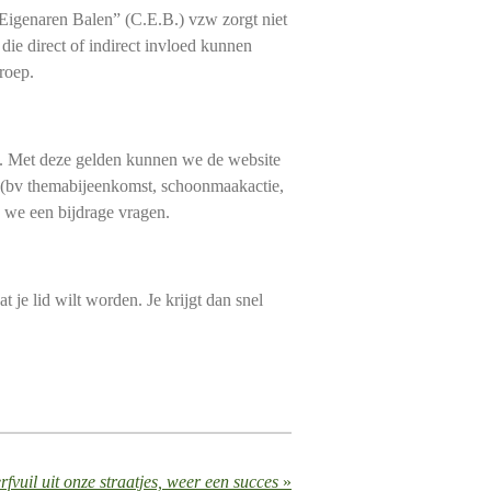
t Eigenaren Balen” (C.E.B.) vzw zorgt niet
die direct of indirect invloed kunnen
roep.
et. Met deze gelden kunnen we de website
en (bv themabijeenkomst, schoonmaakactie,
n we een bijdrage vragen.
je lid wilt worden. Je krijgt dan snel
fvuil uit onze straatjes, weer een succes
»